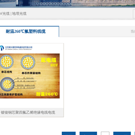
GW光缆
|
地埋光缆
耐温260℃氟塑料线缆
当
镀镍铜芯聚四氟乙烯绝缘电线电缆