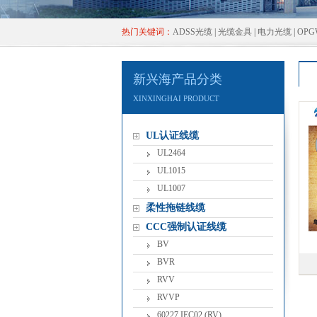
热门关键词：
ADSS光缆
|
光缆金具
|
电力光缆
|
OP
新兴海产品分类
XINXINGHAIPRODUCT
UL认证线缆
UL2464
UL1015
UL1007
柔性拖链线缆
CCC强制认证线缆
BV
BVR
RVV
RVVP
60227IEC02(RV)